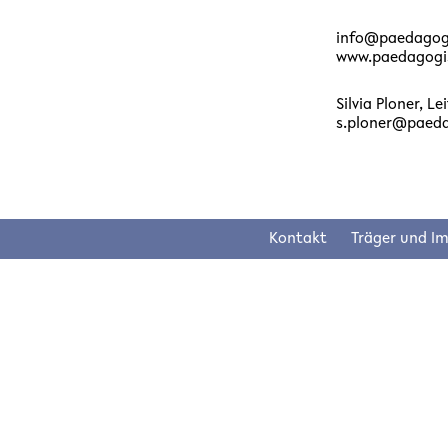
info@paedagog
www.paedagogi
Silvia Ploner, L
s.ploner@paed
Kontakt
Träger und I